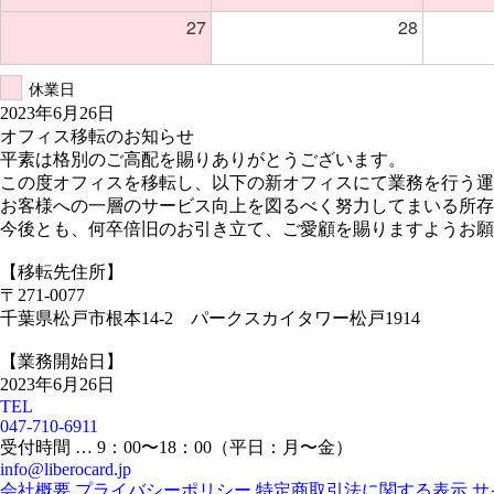
27
28
休業日
2023年6月26日
オフィス移転のお知らせ
平素は格別のご高配を賜りありがとうございます。
この度オフィスを移転し、以下の新オフィスにて業務を行う運
お客様への一層のサービス向上を図るべく努力してまいる所存
今後とも、何卒倍旧のお引き立て、ご愛顧を賜りますようお願
【移転先住所】
〒271-0077
千葉県松戸市根本14-2 パークスカイタワー松戸1914
【業務開始日】
2023年6月26日
TEL
047-710-6911
受付時間 … 9：00〜18：00（平日：月〜金）
info@liberocard.jp
会社概要
プライバシーポリシー
特定商取引法に関する表示
サ