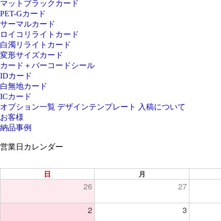
マットブラックカード
PET-Gカード
サーマルカード
ロイコリライトカード
白濁リライトカード
変形サイズカード
カード＋バーコードシール
IDカード
白無地カード
ICカード
オプション一覧
デザインテンプレート
入稿について
お客様
納品事例
営業日カレンダー
日
月
26
27
2
3