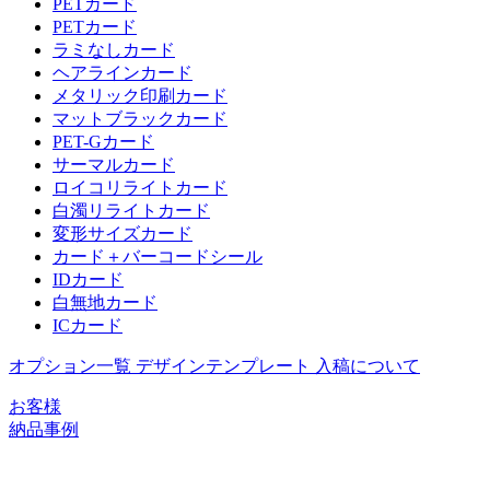
PETカード
PETカード
ラミなしカード
ヘアラインカード
メタリック印刷カード
マットブラックカード
PET-Gカード
サーマルカード
ロイコリライトカード
白濁リライトカード
変形サイズカード
カード＋バーコードシール
IDカード
白無地カード
ICカード
オプション一覧
デザインテンプレート
入稿について
お客様
納品事例