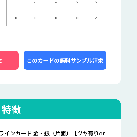
○
×
×
×
×
○
○
○
○
×
文
このカードの無料サンプル請求
と特徴
ラインカード 金・銀（片面）【ツヤ有りor