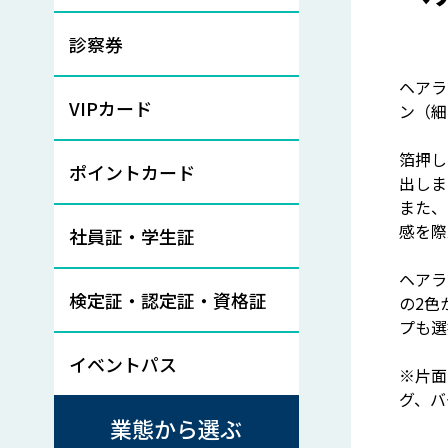
診察券
ヘアラ
VIPカード
ン（細
箔押し
ポイントカード
出しま
また、
感を際
社員証・学生証
ヘアラ
検定証・認定証・資格証
の2色
プも選
イベントパス
※片面
グ、バ
業態から選ぶ