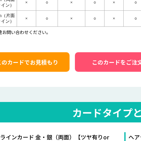
×
○
×
○
×
○
ライン）
mm（片面
×
○
×
○
×
○
ライン）
途お問い合わせください。
このカードでお見積もり
このカードをご注
カードタイプ
ラインカード 金・銀（両面）【ツヤ有りor
ヘア