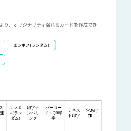
より、オリジナリティ溢れるカードを作成でき
)
エンボス(ランダム)
ス
エンボ
印字ナ
バーコー
テキス
穴あけ
・連
ス(ラン
ンバリ
ド・QR印
ト印字
加工
ダム)
ング
字