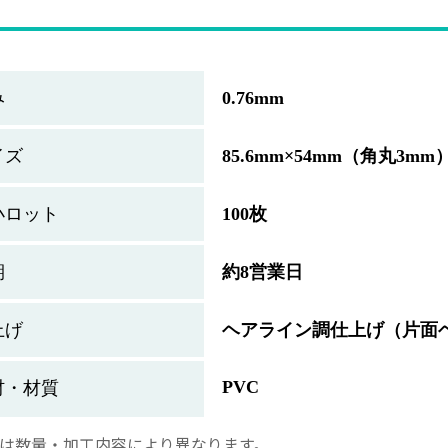
み
0.76mm
イズ
85.6mm×54mm（角丸3mm
小ロット
100枚
期
約8営業日
上げ
ヘアライン調仕上げ（片面
PVC
材・材質
は数量・加工内容により異なります。