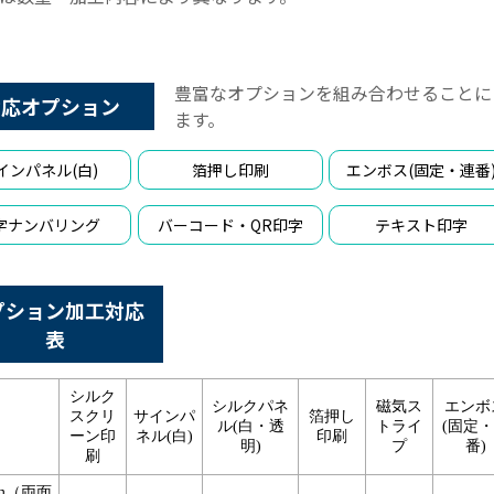
豊富なオプションを組み合わせることに
対応オプション
ます。
インパネル(白)
箔押し印刷
エンボス(固定・連番
字ナンバリング
バーコード・QR印字
テキスト印字
プション加工対応
表
シルク
シルクパネ
磁気ス
エンボ
スクリ
サインパ
箔押し
ル(白・透
トライ
(固定
ーン印
ネル(白)
印刷
明)
プ
番)
刷
mm（両面