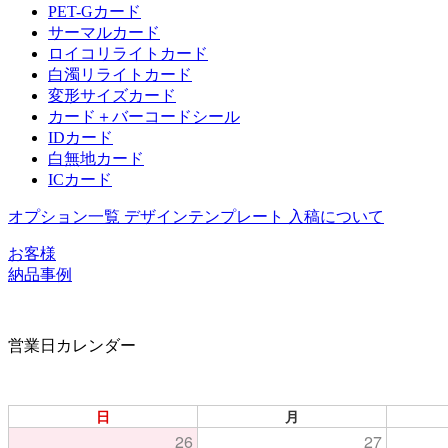
PET-Gカード
サーマルカード
ロイコリライトカード
白濁リライトカード
変形サイズカード
カード＋バーコードシール
IDカード
白無地カード
ICカード
オプション一覧
デザインテンプレート
入稿について
お客様
納品事例
営業日カレンダー
日
月
26
27