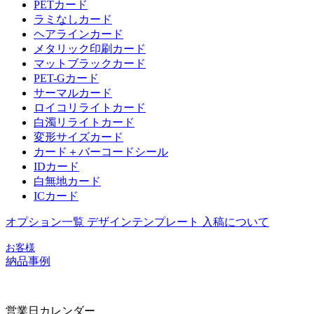
PETカード
ラミなしカード
ヘアラインカード
メタリック印刷カード
マットブラックカード
PET-Gカード
サーマルカード
ロイコリライトカード
白濁リライトカード
変形サイズカード
カード＋バーコードシール
IDカード
白無地カード
ICカード
オプション一覧
デザインテンプレート
入稿について
お客様
納品事例
営業日カレンダー