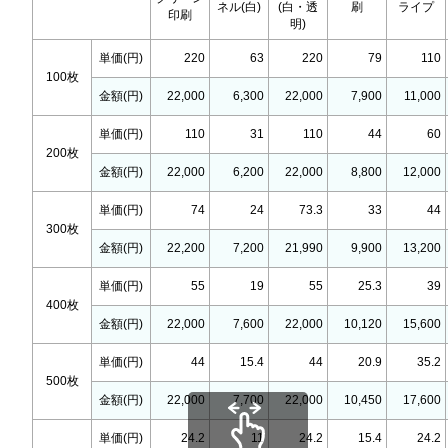
ネル(白)
(白・透
刷
ライプ
印刷
明)
単価(円)
220
63
220
79
110
100枚
金額(円)
22,000
6,300
22,000
7,900
11,000
単価(円)
110
31
110
44
60
200枚
金額(円)
22,000
6,200
22,000
8,800
12,000
単価(円)
74
24
73.3
33
44
300枚
金額(円)
22,200
7,200
21,990
9,900
13,200
単価(円)
55
19
55
25.3
39
400枚
金額(円)
22,000
7,600
22,000
10,120
15,600
単価(円)
44
15.4
44
20.9
35.2
500枚
金額(円)
22,000
7,700
22,000
10,450
17,600
単価(円)
24.2
11
24.2
15.4
24.2