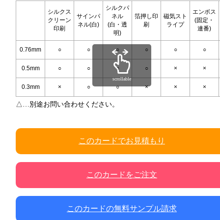
シルクパ
シルクス
エンボス
サインパ
ネル
箔押し印
磁気スト
クリーン
(固定・
ネル(白)
(白・透
刷
ライプ
印刷
連番)
明)
0.76mm
○
○
○
○
○
○
0.5mm
○
○
○
○
×
×
scrollable
0.3mm
×
○
○
×
×
×
△…別途お問い合わせください。
このカードでお見積もり
このカードをご注文
このカードの無料サンプル請求