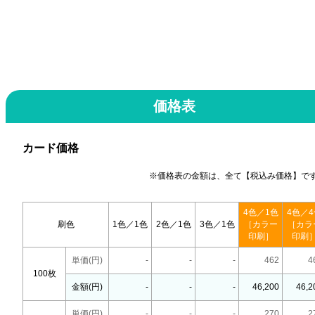
価格表
カード価格
※価格表の金額は、全て【税込み価格】で
4色／1色
4色／4
刷色
1色／1色
2色／1色
3色／1色
［カラー
［カラ
印刷］
印刷
単価(円)
-
-
-
462
4
100枚
金額(円)
-
-
-
46,200
46,2
単価(円)
-
-
-
270
2