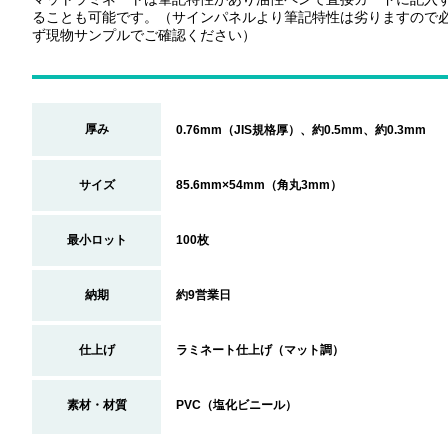
ることも可能です。（サインパネルより筆記特性は劣りますので
ず現物サンプルでご確認ください）
厚み
0.76mm（JIS規格厚）、約0.5mm、約0.3mm
サイズ
85.6mm×54mm（角丸3mm）
最小ロット
100枚
納期
約9営業日
仕上げ
ラミネート仕上げ（マット調）
素材・材質
PVC（塩化ビニール）