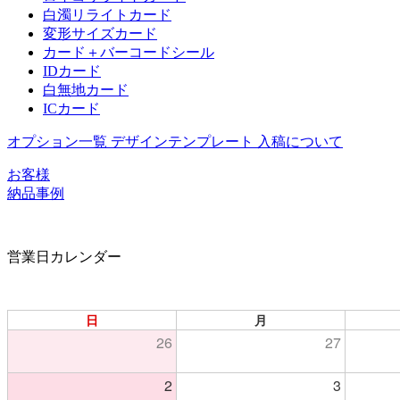
白濁リライトカード
変形サイズカード
カード＋バーコードシール
IDカード
白無地カード
ICカード
オプション一覧
デザインテンプレート
入稿について
お客様
納品事例
営業日カレンダー
日
月
26
27
2
3