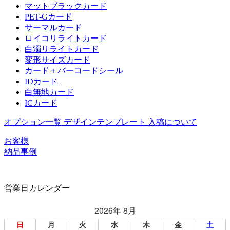
マットブラックカード
PET-Gカード
サーマルカード
ロイコリライトカード
白濁リライトカード
変形サイズカード
カード＋バーコードシール
IDカード
白無地カード
ICカード
オプション一覧
デザインテンプレート
入稿について
お客様
納品事例
営業日カレンダー
2026年 8月
日
月
火
水
木
金
土