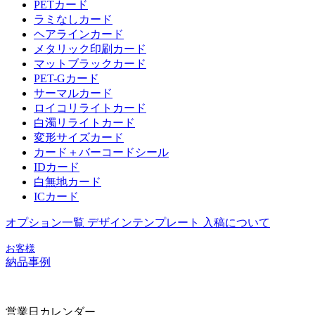
PETカード
ラミなしカード
ヘアラインカード
メタリック印刷カード
マットブラックカード
PET-Gカード
サーマルカード
ロイコリライトカード
白濁リライトカード
変形サイズカード
カード＋バーコードシール
IDカード
白無地カード
ICカード
オプション一覧
デザインテンプレート
入稿について
お客様
納品事例
営業日カレンダー