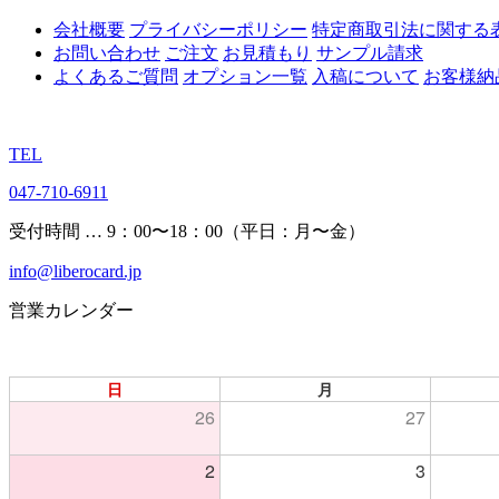
会社概要
プライバシーポリシー
特定商取引法に関する
お問い合わせ
ご注文
お見積もり
サンプル請求
よくあるご質問
オプション一覧
入稿について
お客様納
TEL
047-710-6911
受付時間 … 9：00〜18：00（平日：月〜金）
info@liberocard.jp
営業カレンダー
日
月
26
27
2
3