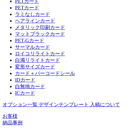
PETカード
PETカード
ラミなしカード
ヘアラインカード
メタリック印刷カード
マットブラックカード
PET-Gカード
サーマルカード
ロイコリライトカード
白濁リライトカード
変形サイズカード
カード＋バーコードシール
IDカード
白無地カード
ICカード
オプション一覧
デザインテンプレート
入稿について
お客様
納品事例