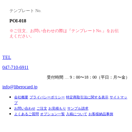
テンプレート No.
POI-018
※ご注文、お問い合わせの際は『テンプレートNo.』をお伝
えください。
TEL
047-710-6911
受付時間 … 9：00〜18：00（平日：月〜金）
info@liberocard.jp
会社概要
プライバシーポリシー
特定商取引法に関する表示
サイトマッ
プ
お問い合わせ
ご注文
お見積もり
サンプル請求
よくあるご質問
オプション一覧
入稿について
お客様納品事例