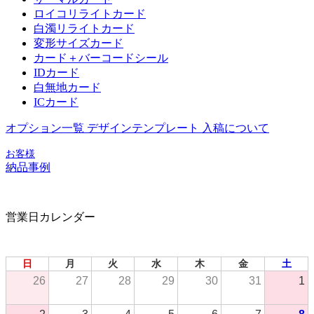
ロイコリライトカード
白濁リライトカード
変形サイズカード
カード＋バーコードシール
IDカード
白無地カード
ICカード
オプション一覧
デザインテンプレート
入稿について
お客様
納品事例
営業日カレンダー
2026年 8月
日
月
火
水
木
金
土
26
27
28
29
30
31
1