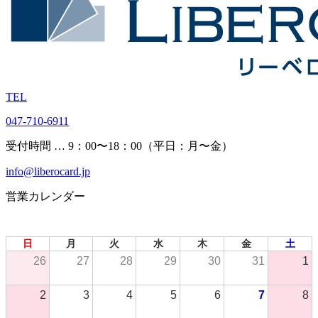
TEL
047-710-6911
受付時間 … 9：00〜18：00（平日：月〜金）
info@liberocard.jp
営業カレンダー
2026年 8月
日
月
火
水
木
金
土
26
27
28
29
30
31
1
2
3
4
5
6
7
8