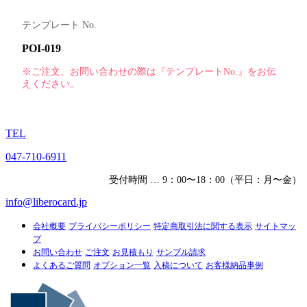
テンプレート No.
POI-019
※ご注文、お問い合わせの際は『テンプレートNo.』をお伝
えください。
TEL
047-710-6911
受付時間 … 9：00〜18：00（平日：月〜金）
info@liberocard.jp
会社概要
プライバシーポリシー
特定商取引法に関する表示
サイトマッ
プ
お問い合わせ
ご注文
お見積もり
サンプル請求
よくあるご質問
オプション一覧
入稿について
お客様納品事例