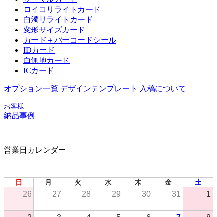
ロイコリライトカード
白濁リライトカード
変形サイズカード
カード＋バーコードシール
IDカード
白無地カード
ICカード
オプション一覧
デザインテンプレート
入稿について
お客様
納品事例
営業日カレンダー
2026年 8月
日
月
火
水
木
金
土
26
27
28
29
30
31
1